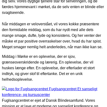
dig selv. Vores dygtige tjenere står for serveringen, og de
færdes hjemmevant i mørket, da de selv enten er blinde eller
svagtseende.
Når middagen er veloverstået, vil vores kokke præsentere
den formidable middag, som du har nydt med alle dets
mange smage, dufte, lyde og konsistens. Og her venter der
måske et par positive overraskelser over, hvad du har spist.
Meget smager nemlig helt anderledes, når man ikke kan se.
Middag i Mørke er en oplevelse, der er sjov,
grænseoverskridende og lærerig. En oplevelse, der vil
huskes længe efter. En oplevelse, der efterlader et stort
indtryk, og giver stof til eftertanke. Det er en unik
helhedsoplevelse.
Fuglsangcentret
Et sanseligt
konference- og kursuscenter
Fuglsangcentret er ejet af Dansk Blindesamfund. Vores
mission er at lave et moderne og sanseligt konference og