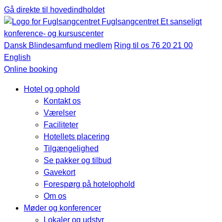
Gå direkte til hovedindholdet
Fuglsangcentret
Et sanseligt
konference- og kursuscenter
Dansk Blindesamfund medlem
Ring til os 76 20 21 00
English
Online booking
Hotel og ophold
Kontakt os
Værelser
Faciliteter
Hotellets placering
Tilgængelighed
Se pakker og tilbud
Gavekort
Forespørg på hotelophold
Om os
Møder og konferencer
Lokaler og udstyr