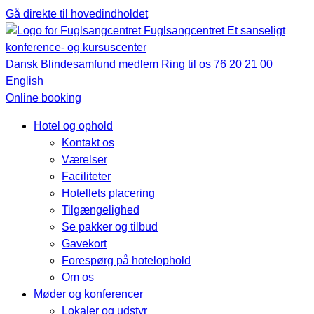
Gå direkte til hovedindholdet
Fuglsangcentret
Et sanseligt
konference- og kursuscenter
Dansk Blindesamfund medlem
Ring til os 76 20 21 00
English
Online booking
Hotel og ophold
Kontakt os
Værelser
Faciliteter
Hotellets placering
Tilgængelighed
Se pakker og tilbud
Gavekort
Forespørg på hotelophold
Om os
Møder og konferencer
Lokaler og udstyr