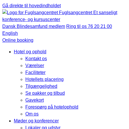
Gå direkte til hovedindholdet
Fuglsangcentret
Et sanseligt
konference- og kursuscenter
Dansk Blindesamfund medlem
Ring til os 76 20 21 00
English
Online booking
Hotel og ophold
Kontakt os
Værelser
Faciliteter
Hotellets placering
Tilgængelighed
Se pakker og tilbud
Gavekort
Forespørg på hotelophold
Om os
Møder og konferencer
Lokaler og udstyr