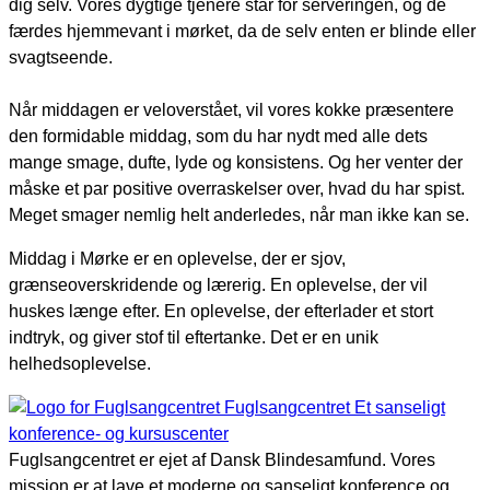
dig selv. Vores dygtige tjenere står for serveringen, og de
færdes hjemmevant i mørket, da de selv enten er blinde eller
svagtseende.
Når middagen er veloverstået, vil vores kokke præsentere
den formidable middag, som du har nydt med alle dets
mange smage, dufte, lyde og konsistens. Og her venter der
måske et par positive overraskelser over, hvad du har spist.
Meget smager nemlig helt anderledes, når man ikke kan se.
Middag i Mørke er en oplevelse, der er sjov,
grænseoverskridende og lærerig. En oplevelse, der vil
huskes længe efter. En oplevelse, der efterlader et stort
indtryk, og giver stof til eftertanke. Det er en unik
helhedsoplevelse.
Fuglsangcentret
Et sanseligt
konference- og kursuscenter
Fuglsangcentret er ejet af Dansk Blindesamfund. Vores
mission er at lave et moderne og sanseligt konference og