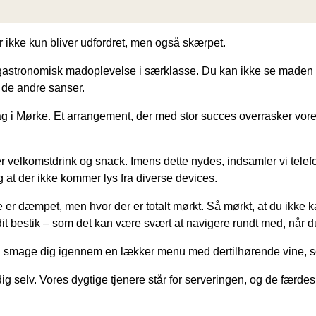
 ikke kun bliver udfordret, men også skærpet.
n gastronomisk madoplevelse i særklasse. Du kan ikke se maden
ig de andre sanser.
g i Mørke. Et arrangement, der med stor succes overrasker vor
r velkomstdrink og snack. Imens dette nydes, indsamler vi telef
g at der ikke kommer lys fra diverse devices.
bare er dæmpet, men hvor der er totalt mørkt. Så mørkt, at du ikke
 dit bestik – som det kan være svært at navigere rundt med, når d
 og smage dig igennem en lækker menu med dertilhørende vine, 
dig selv. Vores dygtige tjenere står for serveringen, og de færde