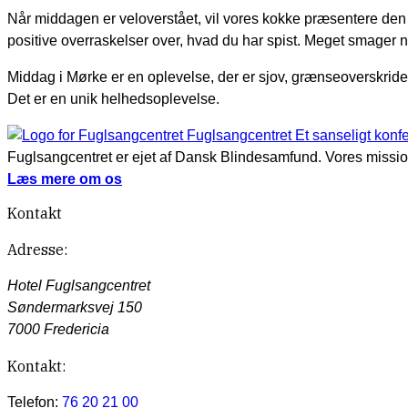
Når middagen er veloverstået, vil vores kokke præsentere den
positive overraskelser over, hvad du har spist. Meget smager 
Middag i Mørke er en oplevelse, der er sjov, grænseoverskridende
Det er en unik helhedsoplevelse.
Fuglsangcentret
Et sanseligt konf
Fuglsangcentret er ejet af Dansk Blindesamfund. Vores mission
Læs mere om os
Kontakt
Adresse:
Hotel Fuglsangcentret
Søndermarksvej 150
7000 Fredericia
Kontakt:
Telefon:
76 20 21 00