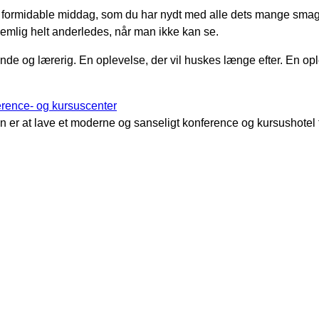
 formidable middag, som du har nydt med alle dets mange smage,
nemlig helt anderledes, når man ikke kan se.
 og lærerig. En oplevelse, der vil huskes længe efter. En oplevels
erence- og kursuscenter
 er at lave et moderne og sanseligt konference og kursushotel f