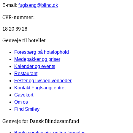
E-mail:
fuglsang@blind.dk
CVR-nummer:
18 20 39 28
Genveje til hotellet
Forespørg på hotelophold
Mødepakker og priser
Kalender og events
Restaurant
Fester og livsbegivenheder
Kontakt Fuglsangcentret
Gavekort
Om os
Find Smiley
Genveje for Dansk Blindesamfund
Book værelse via. online formular