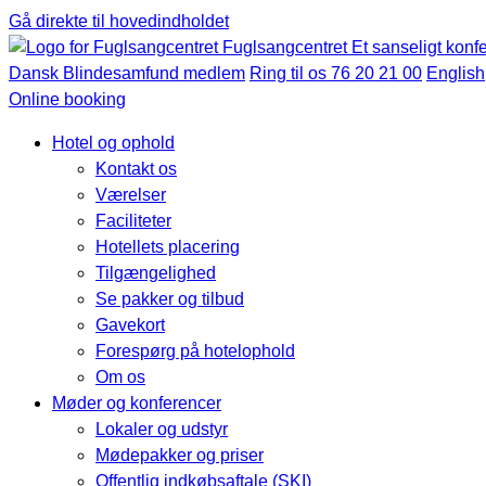
Gå direkte til hovedindholdet
Fuglsangcentret
Et sanseligt konf
Dansk Blindesamfund medlem
Ring til os 76 20 21 00
English
Online booking
Hotel og ophold
Kontakt os
Værelser
Faciliteter
Hotellets placering
Tilgængelighed
Se pakker og tilbud
Gavekort
Forespørg på hotelophold
Om os
Møder og konferencer
Lokaler og udstyr
Mødepakker og priser
Offentlig indkøbsaftale (SKI)